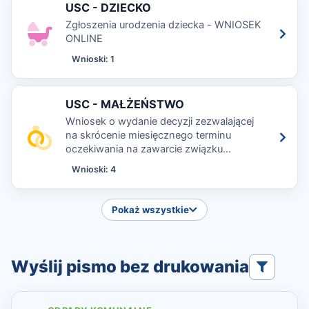
USC - DZIECKO
Zgłoszenia urodzenia dziecka - WNIOSEK
ONLINE
Wnioski: 1
USC - MAŁŻEŃSTWO
Wniosek o wydanie decyzji zezwalającej
na skrócenie miesięcznego terminu
oczekiwania na zawarcie związku
małżeńskiego, Wniosek o zmianę imienia
Wnioski: 4
lub nazwiska, Wniosek o nadanie medalu
za długoletnie pożycie małżeńskie
Pokaż wszystkie
Wyślij pismo bez drukowania