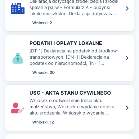
Deklaracja dotycząca źródeł ciepła i źródeł
spalania paliw - Formularz A - budynki i
lokale mieszkalne, Deklaracja dotycząca
źródeł ciepła i źródeł spalania paliw -
Wnioski: 2
Formularz B - budynki i lokale
niemieszkalne
PODATKI I OPŁATY LOKALNE
[DT-1] Deklaracja na podatek od środków
transportowych, [DN-1] Deklaracja na
podatek od nieruchomości, [IN-1]
Informacja o nieruchomościach i
Wnioski: 30
obiektach budowlanych
USC - AKTA STANU CYWILNEGO
Wniosek o odtworzenie treści aktu
małżeństwa, Wniosek o wydanie odpisu
aktu urodzenia, Wniosek o wydanie
odpisu aktu małżeństwa
Wnioski: 12