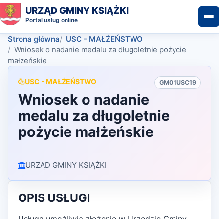
URZĄD GMINY KSIĄŻKI
Portal usług online
Strona główna
USC - MAŁŻEŃSTWO
Wniosek o nadanie medalu za długoletnie pożycie
małżeńskie
USC - MAŁŻEŃSTWO
GM01USC19
Wniosek o nadanie
medalu za długoletnie
pożycie małżeńskie
URZĄD GMINY KSIĄŻKI
OPIS USŁUGI
Usługa umożliwia złożenie w Urzędzie Gminy