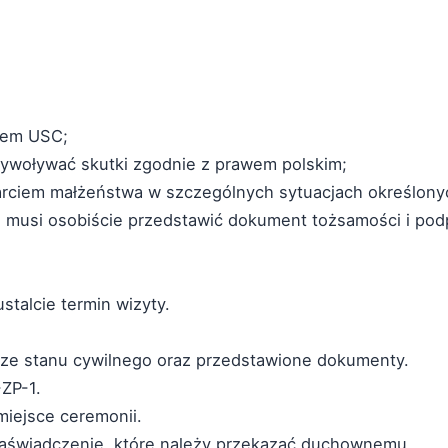
kiem USC;
ywoływać skutki zgodnie z prawem polskim;
ciem małżeństwa w szczególnych sytuacjach określonyc
 musi osobiście przedstawić dokument tożsamości i pod
stalcie termin wizyty.
rze stanu cywilnego oraz przedstawione dokumenty.
ZP-1.
miejsce ceremonii.
aświadczenie, które należy przekazać duchownemu.