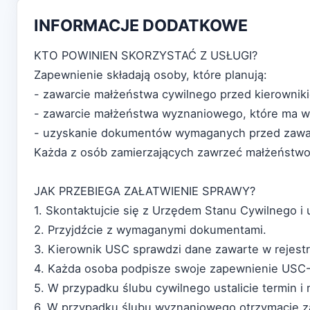
INFORMACJE DODATKOWE
KTO POWINIEN SKORZYSTAĆ Z USŁUGI?
Zapewnienie składają osoby, które planują:
- zawarcie małżeństwa cywilnego przed kierowni
- zawarcie małżeństwa wyznaniowego, które ma w
- uzyskanie dokumentów wymaganych przed zawar
Każda z osób zamierzających zawrzeć małżeństwo
JAK PRZEBIEGA ZAŁATWIENIE SPRAWY?
1. Skontaktujcie się z Urzędem Stanu Cywilnego i u
2. Przyjdźcie z wymaganymi dokumentami.
3. Kierownik USC sprawdzi dane zawarte w rejest
4. Każda osoba podpisze swoje zapewnienie USC-
5. W przypadku ślubu cywilnego ustalicie termin i 
6. W przypadku ślubu wyznaniowego otrzymacie z