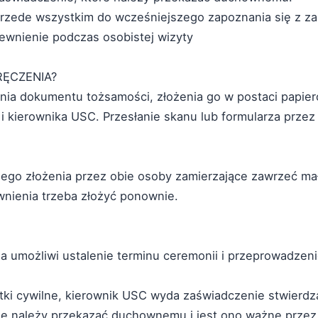
y przede wszystkim do wcześniejszego zapoznania się z
ewnienie podczas osobistej wizyty
RĘCZENIA?
nia dokumentu tożsamości, złożenia go w postaci papie
 kierownika USC. Przesłanie skanu lub formularza przez
jego złożenia przez obie osoby zamierzające zawrzeć ma
wnienia trzeba złożyć ponownie.
 umożliwi ustalenie terminu ceremonii i przeprowadzen
tki cywilne, kierownik USC wyda zaświadczenie stwierdza
e należy przekazać duchownemu i jest ono ważne przez 