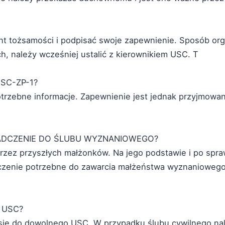
t tożsamości i podpisać swoje zapewnienie. Sposób orga
, należy wcześniej ustalić z kierownikiem USC. T
SC-ZP-1?
rzebne informacje. Zapewnienie jest jednak przyjmowan
ADCZENIE DO ŚLUBU WYZNANIOWEGO?
przez przyszłych małżonków. Na jego podstawie i po sp
enie potrzebne do zawarcia małżeństwa wyznaniowego
 USC?
ię do dowolnego USC. W przypadku ślubu cywilnego nale