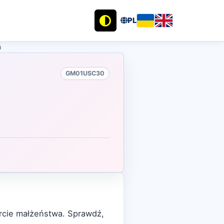
PL
a
GM01USC30
arcie małżeństwa. Sprawdź,