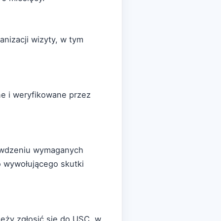
nizacji wizyty, w tym
e i weryfikowane przez
rawdzeniu wymaganych
 wywołującego skutki
ży zgłosić się do USC, w