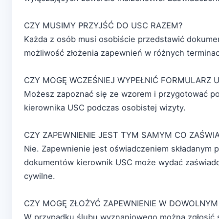
CZY MUSIMY PRZYJŚĆ DO USC RAZEM?
Każda z osób musi osobiście przedstawić dokumen
możliwość złożenia zapewnień w różnych terminach
CZY MOGĘ WCZEŚNIEJ WYPEŁNIĆ FORMULARZ U
Możesz zapoznać się ze wzorem i przygotować pot
kierownika USC podczas osobistej wizyty.
CZY ZAPEWNIENIE JEST TYM SAMYM CO ZAŚWI
Nie. Zapewnienie jest oświadczeniem składanym 
dokumentów kierownik USC może wydać zaświadcz
cywilne.
CZY MOGĘ ZŁOŻYĆ ZAPEWNIENIE W DOWOLNYM
W przypadku ślubu wyznaniowego można zgłosić s