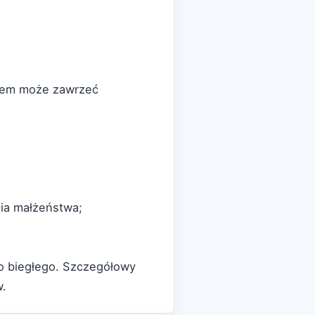
awem może zawrzeć
ia małżeństwa;
bo biegłego. Szczegółowy
w.